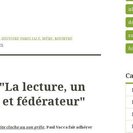
is
d
s
,
HISTOIRE FAMILIALE
,
MÈRE
,
MEURTRE
ES
h
Ca
 "La lecture, un
 et fédérateur"
ite cloche au son grêle
, Paul Vacca fait adhérer