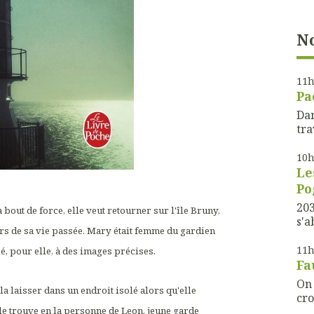
No
11
Pa
Dan
tra
10
Le
P
203
à bout de force, elle veut retourner sur l'île Bruny,
s'a
rs de sa vie passée. Mary était femme du gardien
11
ié, pour elle, à des images précises.
Fa
On 
la laisser dans un endroit isolé alors qu'elle
cro
lle trouve en la personne de Leon, jeune garde