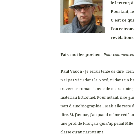
le lecteur,
Pourtant, l
C'est ce qu
l'on retrou
révélations
Fais-moi les poches
-
Pour commencer, 
Paul Vacca
- Je serais tenté de dire "rie
n'ai pas vécu dans le Nord, ni dans un bar,
travers ce roman l'envie de me raconter,
matériau fictionnel. Pour autant, il se gl
part d'autobiographie... Mais elle reste dif
dire. Si, j'avoue, j'ai quand même cédé u
une prof de Français qui s'appelait Mlle
classe qu'au narrateur !