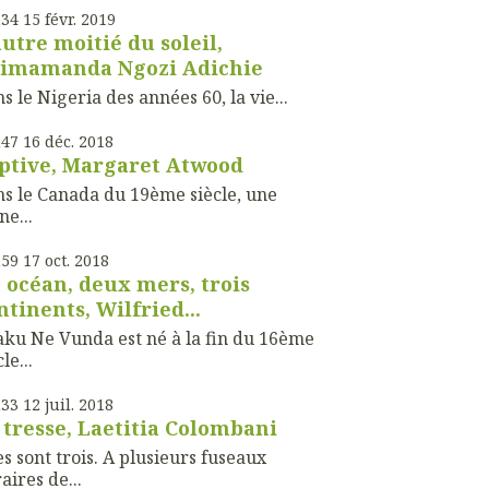
h34
15
févr. 2019
autre moitié du soleil,
imamanda Ngozi Adichie
s le Nigeria des années 60, la vie...
h47
16
déc. 2018
ptive, Margaret Atwood
s le Canada du 19ème siècle, une
ne...
h59
17
oct. 2018
 océan, deux mers, trois
ntinents, Wilfried...
ku Ne Vunda est né à la fin du 16ème
le...
h33
12
juil. 2018
 tresse, Laetitia Colombani
es sont trois. A plusieurs fuseaux
aires de...