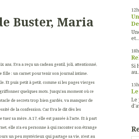
12
Un
de Buster, Maria
De
Une
et..
18
Re
x ans, Eva a reçu un cadeau gentil, joli, attentionné,
Si 
au..
te fille : un carnet pour tenir son journal intime.
lle. Et puis petit à petit, comme si les pages vierges
15
Le
a griffonner quelques mots. Jusqu'au moment où ce
Le 
ptacle de secrets trop bien gardés, va manquer de
d'a
sité de la confession. Car Eva le dit dès les
 tuer sa mère. A 17, elle est passée à l'acte. Et à part
R
rnet, elle n'a eu personne à qui raconter son étrange
rs un peu mystérieux qui partage sa vie, n'est au