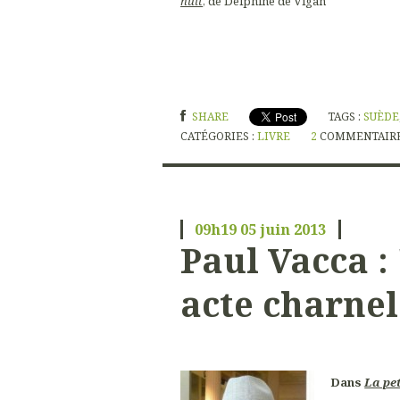
nuit
, de Delphine de Vigan
SHARE
TAGS :
SUÈDE
CATÉGORIES :
LIVRE
2
COMMENTAIR
09h19
05
juin 2013
Paul Vacca :
acte charnel
Dans
La pet