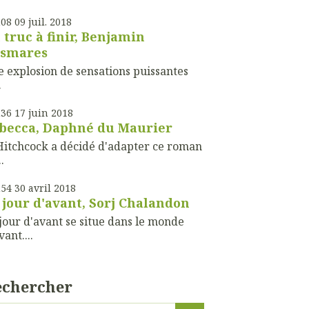
h08
09
juil. 2018
 truc à finir, Benjamin
smares
 explosion de sensations puissantes
.
h36
17
juin 2018
becca, Daphné du Maurier
Hitchcock a décidé d'adapter ce roman
.
h54
30
avril 2018
 jour d'avant, Sorj Chalandon
jour d'avant se situe dans le monde
vant....
echercher