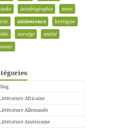
lande
autobiographie
mort
écor
adolescence
bretagne
uède
norvège
amitié
umour
tégories
Blog
Littérature Africaine
Littérature Allemande
Littérature Américaine