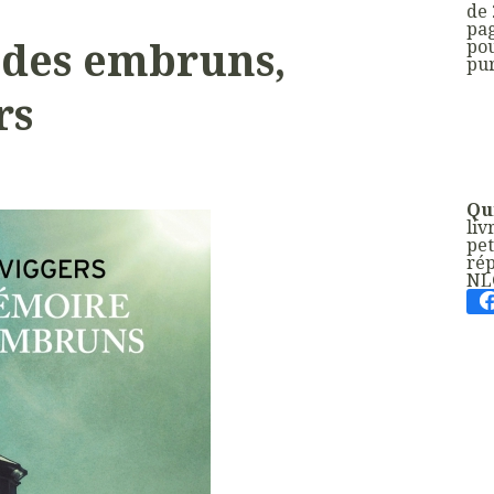
de 
pag
des embruns,
po
pur
rs
Qui
liv
pet
rép
NL