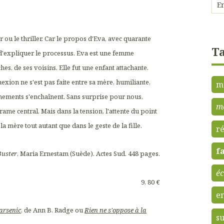
r ou le thriller. Car le propos d'Eva, avec quarante
Ta
, d'expliquer le processus. Eva est une femme
hes, de ses voisins. Elle fut une enfant attachante.
exion ne s'est pas faite entre sa mère, humiliante,
m
vénements s'enchaînent. Sans surprise pour nous,
m
ame central. Mais dans la tension, l'attente du point
 mère tout autant que dans le geste de la fille.
ré
f
Buster
, Maria Ernestam (Suède). Actes Sud. 448 pages.
éc
9, 80 €
e
arsenic
, de Ann B. Radge ou
Rien ne s'oppose à la
su