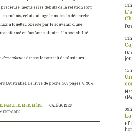
11
e précieuse, même si les débuts de la relation sont
L'
 ses enfants, celui qui juge le moins la démarche
Ch
 chats à fouetter, obsédé par le souvenir d'une
Dan
 transformé en fantôme solitaire à la sociabilité
11
Ca
Dan
jeu
e des embruns
dresse le portrait de plusieurs
15
Un
co
rs (Australie). Le livre de poche. 568 pages. 8, 30 €.
Nsa
sièc
E
,
FAMILLE
,
MER
,
MÈRE
CATÉGORIES :
09
MENTAIRES
La
Ell
hor