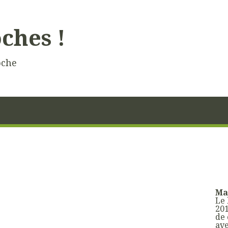
oches !
oche
Mai
Le
201
de 
ave