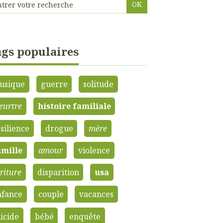
gs populaires
usique
guerre
solitude
eurtre
histoire familiale
silience
drogue
mère
amille
amour
violence
riture
disparition
usa
nfance
couple
vacances
icide
bébé
enquête