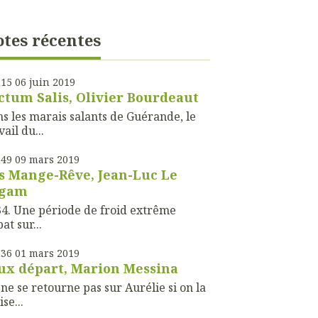
tes récentes
h15
06
juin 2019
ctum Salis, Olivier Bourdeaut
s les marais salants de Guérande, le
vail du...
h49
09
mars 2019
s Mange-Rêve, Jean-Luc Le
ogam
4. Une période de froid extrême
bat sur...
h36
01
mars 2019
ux départ, Marion Messina
ne se retourne pas sur Aurélie si on la
ise...