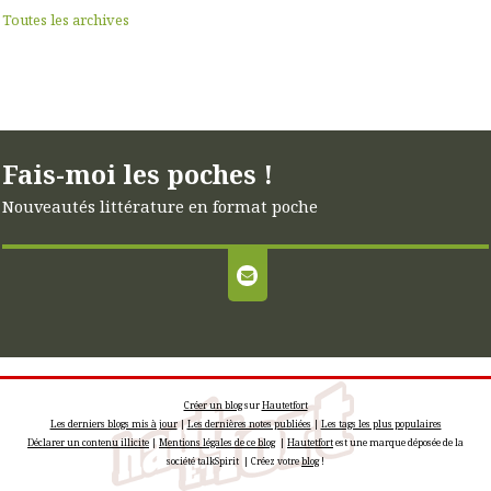
Toutes les archives
Fais-moi les poches !
Nouveautés littérature en format poche
Créer un blog
sur
Hautetfort
Les derniers blogs mis à jour
|
Les dernières notes publiées
|
Les tags les plus populaires
Déclarer un contenu illicite
|
Mentions légales de ce blog
|
Hautetfort
est une marque déposée de la
société talkSpirit | Créez votre
blog
!