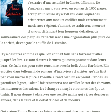
s'extraire d'une actualité brûlante, délirante. De
s'autoriser une pause avec un roman de 1000 pages,
écrit par un Russe il y a 150 ans, dans lequel des
aristocrates aux moeurs codifiés mais extrêmement
modernes s'épient, s'aiment, se trahissent, meurent
d'amour, défendent leur honneur, débattent de
souveraineté des peuples, réfléchissent à une organisation plus juste de
la société, devançant le souffle de l'Histoire.
Il y a des titres comme ça que l'on connaît tous sans forcément aller
jusqu'à les lire. Ce sont d'autres lectures qui nous poussent dans leurs
bras. Ce fut le cas pour cette rencontre avec la belle Anna Karénine. Elle
est citée dans tellement de romans, d'interviews d'artistes, qu'elle finit
par vous mettre la puce à l'oreille. Grand bien lui en prend. Car dès les
premières lignes, Tolstoï fait résonner à nos oreilles le trot des chevaux,
les murmures des salons, les échanges enragés et retenus des époux
trahis. Il nous donne à observer une société nantie qui vit ses dernières
années, dans le faste et le débat d'idées et de moeurs.
Qui a aimé Emma Bovary se laissera sûrement charmer par Anna