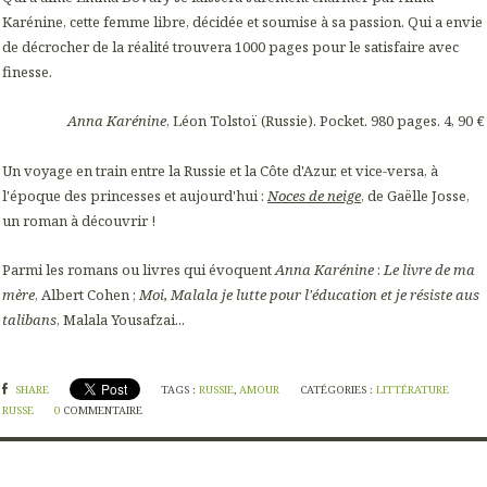
Karénine, cette femme libre, décidée et soumise à sa passion. Qui a envie
de décrocher de la réalité trouvera 1000 pages pour le satisfaire avec
finesse.
Anna Karénine
, Léon Tolstoï (Russie). Pocket. 980 pages. 4, 90 €
Un voyage en train entre la Russie et la Côte d'Azur, et vice-versa, à
l'époque des princesses et aujourd'hui :
Noces de neige
, de Gaëlle Josse,
un roman à découvrir !
Parmi les romans ou livres qui évoquent
Anna Karénine
:
Le livre de ma
mère
, Albert Cohen ;
Moi, Malala je lutte pour l'éducation et je résiste aus
talibans
, Malala Yousafzai...
SHARE
TAGS :
RUSSIE
,
AMOUR
CATÉGORIES :
LITTÉRATURE
RUSSE
0
COMMENTAIRE