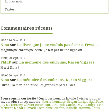
Roman noir
Textes
Commentaires récents
19h50
16
févr. 2018
Nina
sur
Le livre que je ne voulais pas écrire, Erwan...
Magnifique chronique écrite. Je n'ai pas lu une ligne du...
19h08
20
sept. 2016
FMLP
sur
La mémoire des embruns, Karen Viggers
Merci Nina !
19h00
20
sept. 2016
Nina
sur
La mémoire des embruns, Karen Viggers
Outch... la mer, la solitude, les grands espaces... des...
Poussons la curiosité !
Quelques lieux de la toile à visiter pour en
savoir plus sur ces auteurs :
Pierre Lemaitre
,
Erwan Larher
,
Gaël Faye
,
Jay Mc Inerney
,
Olivier Bourdeaut
,
François Garde
,
David Lodge
,
Eric
Metzger
,
Négar Djavadi
,
Jacqueline Susann
,
Isabelle Monnin
,
Louis