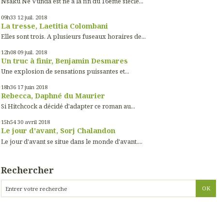
Nsaku Ne Vunda est né à la fin du 16ème siècle...
09h33
12
juil. 2018
La tresse, Laetitia Colombani
Elles sont trois. A plusieurs fuseaux horaires de...
12h08
09
juil. 2018
Un truc à finir, Benjamin Desmares
Une explosion de sensations puissantes et...
18h36
17
juin 2018
Rebecca, Daphné du Maurier
Si Hitchcock a décidé d'adapter ce roman au...
15h54
30
avril 2018
Le jour d'avant, Sorj Chalandon
Le jour d'avant se situe dans le monde d'avant....
Rechercher