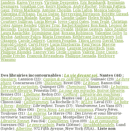
Sanders
,
Karen Viggers
,
Virginie Despentes
,
Eric Reinhardt
,
Benjamin
Desmares
,
Jonathan Coe
,
Kerry Hudson
,
André Bucher
,
Sylvain Pattieu
,
Gauz
,
Petros Markaris
,
Antoine Choplin
,
Lola Lafon
,
Monica Sabolo
,
Valentina d'Urbano
,
Faïza Guène
,
Bergsveinn Birgisson
,
Brigitte Giraud
,
Grand Corps Malade
,
Karine Tuil
,
Claudie Gallay
,
Helen Walsh
,
J.
Courtney Sullivan
,
Lucia Neva
ï,
Joyce Carol Oates
,
Jean Teulé
,
Christian
Oster
,
Aimee Bender
,
Olivier Truc
,
Rachel Kushner
,
Ron Rash
,
Léonor de
Recondo
,
Eugen Ruge
,
Véronique Ovaldé
,
Hélène Gestern
,
Alice Zeniter
,
Laura Kasischke
,
Dominique Ané
,
Roxana Robinson
,
Valentine Goby
,
Jo
Nesbø
,
Anthony Palou
,
Maria Ernestam
,
Kéthévane Davrichewy
,
Sofi
Oksanen
,
Carole Zalberg
,
Carmen Posadas
,
Titiou Lecoq
,
David Vann
,
Harold Cobert
,
Caryl Férey
,
Lucia Etxebarria
,
Paul Vacca
,
Maggie
O'Farrell
,
Olivier Adam
,
Gaëlle Josse
,
Laurent Sagalovitsch
,
Jean-
Philippe Blondel
,
Tanguy Viel
,
Cécile Coulon
,
Valérie Tong Cuong
,
Emilie Frèche
,
François Bégaudeau
,
Philippe Jaenada
,
Herbjorg
Wassmo
Des librairies incontournables :
La vie devant soi
, Nantes (44) ;
Gwalarn
, Lannion (22) ;
Caplan & co, café-librairie
, Guimaëc (29) ;
Le livre
phare
, Concarneau (29) ;
Dialogues
, Brest (29) ;
Le Bleuet
, Banon (04) ;
Librairie et curiosités
, Quimper (29) ;
Cheminant
, Vannes (56) ;
Le bateau-
livre café-librairie
, Pénestin (56) ;
La cour des miracles, bistrot-librairie
,
Rennes (35) ;
Libellune
, Redon (35) ;
Coiffard
;
Librairie des machines
;
Vent d'ouest
;
Durance
;
L'Atalante
, Nantes (44) ;
La très petite librairie
,
Clisson (44) ;
Calligrammes
, La Rochelle (17) ;
M'Lire
, Laval (53) ;
La boîte
à livres
;
Bédélire
;
Libr'enfant
, Tours (37) ;
Vandromme
, Les Vans (07) ;
Masséna
, Nice (06) ;
Terra Nova
,
Les petits ruisseaux
,
Floury frères
,
Toulouse (31) ;
La galerne
, Le Havre (76) ;
Des Livres et vous librairie-
tartinerie
, Sarrant (32) ;
Sauramps
, Montpellier (34) ;
L'escampette
,
Librairie Tonnet
, Pau (64) ;
Coquillettes
, Lyon (69) ;
Lu et compagnie
,
Suresnes (92) ;
Le genre urbain
, Paris (20ème) ;
Sprakbokhandeln
, Lund
(Suède);
Albertine
, 972 Fifth Avenue, New York (USA)...
Liste non