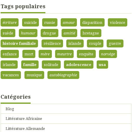
Tags populaires
écriture
suicide
russie
amour
disparition
violence
suède
humour
drogue
amitié
bretagne
histoire familiale
résilience
islande
couple
guerre
enfance
mort
mère
meurtre
enquête
norvège
irlande
famille
solitude
adolescence
usa
vacances
musique
autobiographie
Catégories
Blog
Littérature Africaine
Littérature Allemande