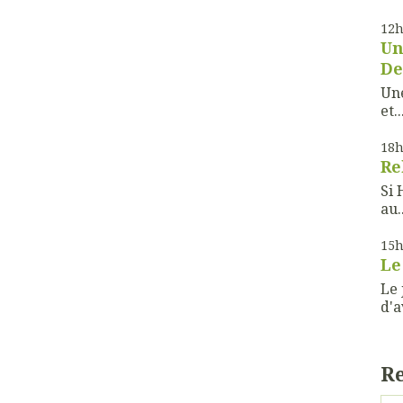
12
Un
De
Une
et..
18
Re
Si 
au..
15
Le
Le 
d'a
R