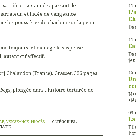
 sacrifice. Les années passant, le
11
L'
narrateur, et l'idée de vengeance
Ch
me les poussières de charbon sur la peau
Dan
11
Ca
mme toujours, et ménage le suspense
Dan
 autant qu'affectif.
jeu
15
Sorj Chalandon (France). Grasset. 326 pages
Un
co
ybegs
, plongée dans l'histoire torturée de
Nsa
sièc
09
La
LE
,
VENGEANCE
,
PROCÈS
CATÉGORIES :
Ell
TAIRE
hor