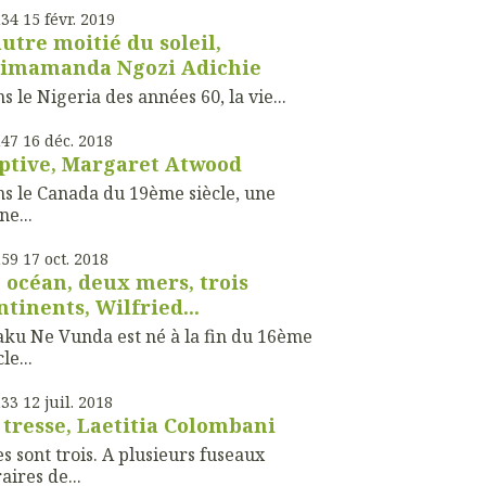
h34
15
févr. 2019
autre moitié du soleil,
imamanda Ngozi Adichie
s le Nigeria des années 60, la vie...
h47
16
déc. 2018
ptive, Margaret Atwood
s le Canada du 19ème siècle, une
ne...
h59
17
oct. 2018
 océan, deux mers, trois
ntinents, Wilfried...
ku Ne Vunda est né à la fin du 16ème
le...
h33
12
juil. 2018
 tresse, Laetitia Colombani
es sont trois. A plusieurs fuseaux
aires de...