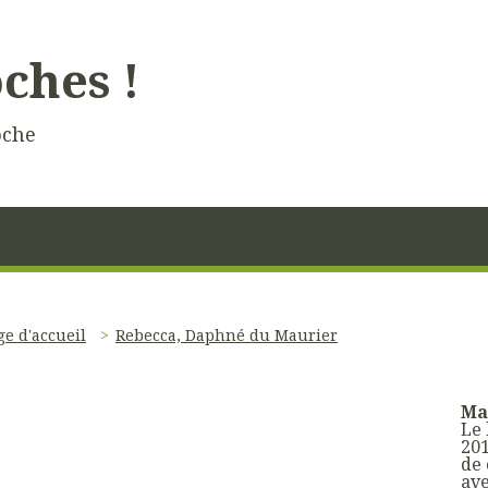
oches !
oche
ge d'accueil
Rebecca, Daphné du Maurier
Mai
Le
201
de 
ave