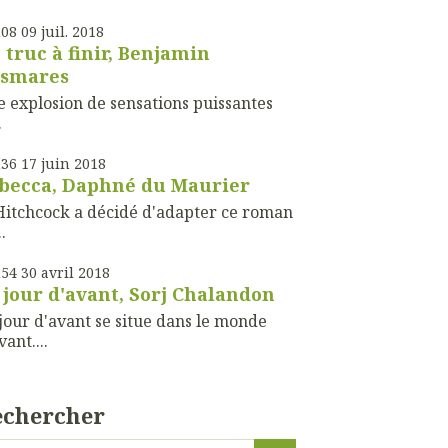
h08
09
juil. 2018
 truc à finir, Benjamin
smares
 explosion de sensations puissantes
.
h36
17
juin 2018
becca, Daphné du Maurier
Hitchcock a décidé d'adapter ce roman
.
h54
30
avril 2018
 jour d'avant, Sorj Chalandon
jour d'avant se situe dans le monde
vant....
echercher