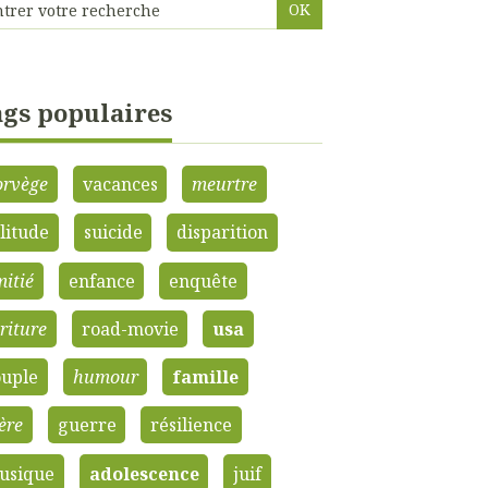
gs populaires
orvège
vacances
meurtre
litude
suicide
disparition
itié
enfance
enquête
riture
road-movie
usa
ouple
humour
famille
ère
guerre
résilience
usique
adolescence
juif