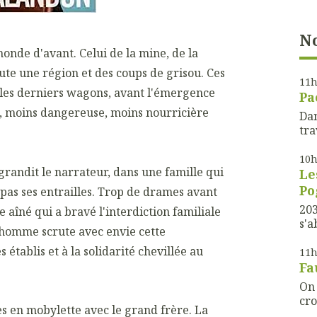
No
monde d'avant. Celui de la mine, de la
ute une région et des coups de grisou. Ces
11
 les derniers wagons, avant l'émergence
Pa
e, moins dangereuse, moins nourricière
Dan
tra
10
grandit le narrateur, dans une famille qui
Le
P
 pas ses entrailles. Trop de drames avant
203
 aîné qui a bravé l'interdiction familiale
s'a
e homme scrute avec envie cette
tablis et à la solidarité chevillée au
11
Fa
On 
cro
des en mobylette avec le grand frère. La