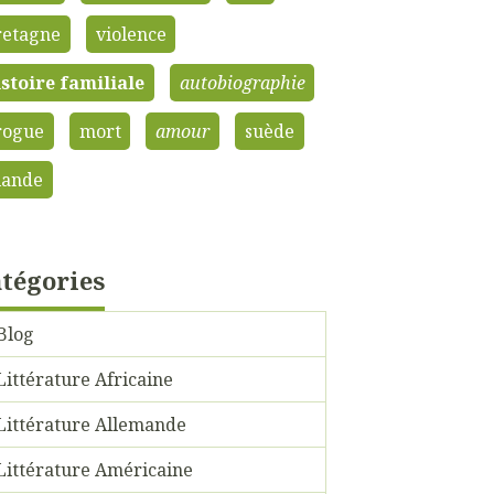
retagne
violence
istoire familiale
autobiographie
rogue
mort
amour
suède
lande
tégories
Blog
Littérature Africaine
Littérature Allemande
Littérature Américaine