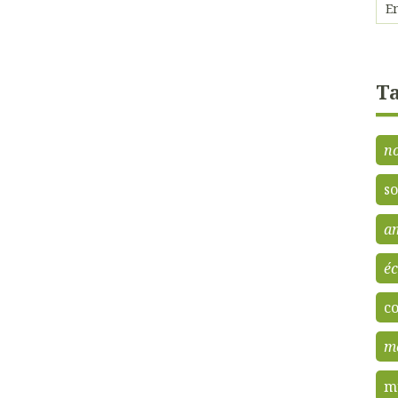
Ta
n
so
am
éc
c
m
m