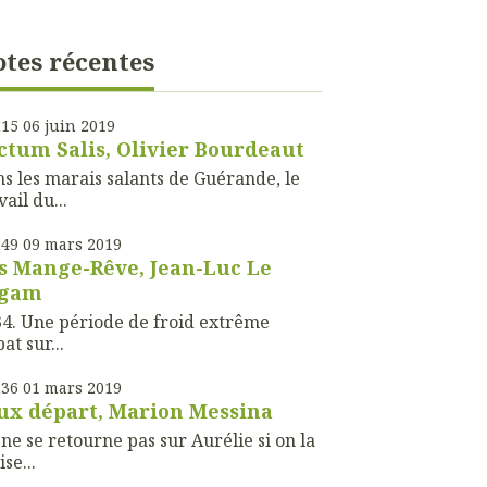
tes récentes
h15
06
juin 2019
ctum Salis, Olivier Bourdeaut
s les marais salants de Guérande, le
vail du...
h49
09
mars 2019
s Mange-Rêve, Jean-Luc Le
ogam
4. Une période de froid extrême
bat sur...
h36
01
mars 2019
ux départ, Marion Messina
ne se retourne pas sur Aurélie si on la
ise...