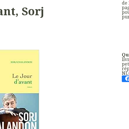
de 
ant, Sorj
pag
po
pur
Qui
liv
pet
rép
NL