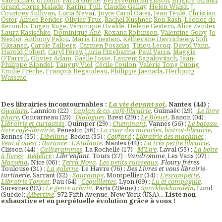
Valentina d'Urbano
,
Faïza Guène
,
Bergsveinn Birgisson
,
Brigitte Giraud
,
Grand Corps Malade
,
Karine Tuil
,
Claudie Gallay
,
Helen Walsh
,
J.
Courtney Sullivan
,
Lucia Neva
ï,
Joyce Carol Oates
,
Jean Teulé
,
Christian
Oster
,
Aimee Bender
,
Olivier Truc
,
Rachel Kushner
,
Ron Rash
,
Léonor de
Recondo
,
Eugen Ruge
,
Véronique Ovaldé
,
Hélène Gestern
,
Alice Zeniter
,
Laura Kasischke
,
Dominique Ané
,
Roxana Robinson
,
Valentine Goby
,
Jo
Nesbø
,
Anthony Palou
,
Maria Ernestam
,
Kéthévane Davrichewy
,
Sofi
Oksanen
,
Carole Zalberg
,
Carmen Posadas
,
Titiou Lecoq
,
David Vann
,
Harold Cobert
,
Caryl Férey
,
Lucia Etxebarria
,
Paul Vacca
,
Maggie
O'Farrell
,
Olivier Adam
,
Gaëlle Josse
,
Laurent Sagalovitsch
,
Jean-
Philippe Blondel
,
Tanguy Viel
,
Cécile Coulon
,
Valérie Tong Cuong
,
Emilie Frèche
,
François Bégaudeau
,
Philippe Jaenada
,
Herbjorg
Wassmo
Des librairies incontournables :
La vie devant soi
, Nantes (44) ;
Gwalarn
, Lannion (22) ;
Caplan & co, café-librairie
, Guimaëc (29) ;
Le livre
phare
, Concarneau (29) ;
Dialogues
, Brest (29) ;
Le Bleuet
, Banon (04) ;
Librairie et curiosités
, Quimper (29) ;
Cheminant
, Vannes (56) ;
Le bateau-
livre café-librairie
, Pénestin (56) ;
La cour des miracles, bistrot-librairie
,
Rennes (35) ;
Libellune
, Redon (35) ;
Coiffard
;
Librairie des machines
;
Vent d'ouest
;
Durance
;
L'Atalante
, Nantes (44) ;
La très petite librairie
,
Clisson (44) ;
Calligrammes
, La Rochelle (17) ;
M'Lire
, Laval (53) ;
La boîte
à livres
;
Bédélire
;
Libr'enfant
, Tours (37) ;
Vandromme
, Les Vans (07) ;
Masséna
, Nice (06) ;
Terra Nova
,
Les petits ruisseaux
,
Floury frères
,
Toulouse (31) ;
La galerne
, Le Havre (76) ;
Des Livres et vous librairie-
tartinerie
, Sarrant (32) ;
Sauramps
, Montpellier (34) ;
L'escampette
,
Librairie Tonnet
, Pau (64) ;
Coquillettes
, Lyon (69) ;
Lu et compagnie
,
Suresnes (92) ;
Le genre urbain
, Paris (20ème) ;
Sprakbokhandeln
, Lund
(Suède);
Albertine
, 972 Fifth Avenue, New York (USA)...
Liste non
exhaustive et en perpétuelle évolution grâce à vous !