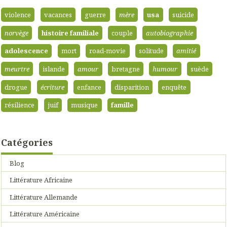
violence
vacances
guerre
mère
usa
suicide
norvège
histoire familiale
couple
autobiographie
adolescence
mort
road-movie
solitude
amitié
meurtre
islande
amour
bretagne
humour
suède
drogue
écriture
enfance
disparition
enquête
résilience
juif
musique
famille
Catégories
Blog
Littérature Africaine
Littérature Allemande
Littérature Américaine