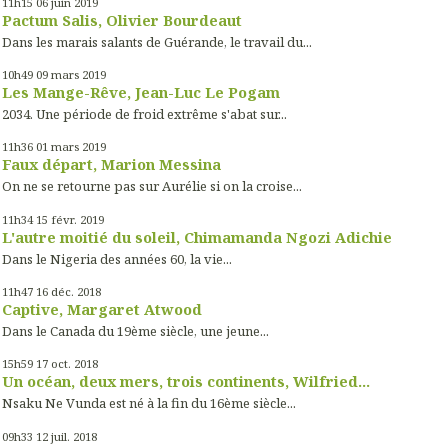
11h15
06
juin 2019
Pactum Salis, Olivier Bourdeaut
Dans les marais salants de Guérande, le travail du...
10h49
09
mars 2019
Les Mange-Rêve, Jean-Luc Le Pogam
2034. Une période de froid extrême s'abat sur...
11h36
01
mars 2019
Faux départ, Marion Messina
On ne se retourne pas sur Aurélie si on la croise...
11h34
15
févr. 2019
L'autre moitié du soleil, Chimamanda Ngozi Adichie
Dans le Nigeria des années 60, la vie...
11h47
16
déc. 2018
Captive, Margaret Atwood
Dans le Canada du 19ème siècle, une jeune...
15h59
17
oct. 2018
Un océan, deux mers, trois continents, Wilfried...
Nsaku Ne Vunda est né à la fin du 16ème siècle...
09h33
12
juil. 2018