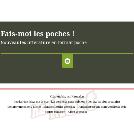
Fais-moi les poches !
Nouveautés littérature en format poche
Créer un blog
sur
Hautetfort
Les derniers blogs mis à jour
|
Les dernières notes publiées
|
Les tags les plus populaires
Déclarer un contenu illicite
|
Mentions légales de ce blog
|
Hautetfort
est une marque déposée de la
société talkSpirit | Créez votre
blog
!