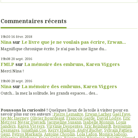
Commentaires récents
19h50
16
févr. 2018
Nina
sur
Le livre que je ne voulais pas écrire, Erwan...
Magnifique chronique écrite. Je n'ai pas lu une ligne du...
19h08
20
sept. 2016
FMLP
sur
La mémoire des embruns, Karen Viggers
Merci Nina !
19h00
20
sept. 2016
Nina
sur
La mémoire des embruns, Karen Viggers
Outch... la mer, la solitude, les grands espaces... des...
Poussons la curiosité !
Quelques lieux de la toile à visiter pour en
savoir plus sur ces auteurs :
Pierre Lemaitre
,
Erwan Larher
,
Gaël Faye
,
Jay Mc Inerney
,
Olivier Bourdeaut
,
François Garde
,
David Lodge
,
Eric
Metzger
,
Négar Djavadi
,
Jacqueline Susann
,
Isabelle Monnin
,
Louis
Sanders
,
Karen Viggers
,
Virginie Despentes
,
Eric Reinhardt
,
Benjamin
Desmares
,
Jonathan Coe
,
Kerry Hudson
,
André Bucher
,
Sylvain Pattieu
,
Gauz
,
Petros Markaris
,
Antoine Choplin
,
Lola Lafon
,
Monica Sabolo
,