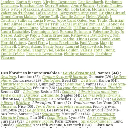
Sanders
,
Karen Viggers
,
Virginie Despentes
,
Eric Reinhardt
,
Benjamin
Desmares
,
Jonathan Coe
,
Kerry Hudson
,
André Bucher
,
Sylvain Pattieu
,
Gauz
,
Petros Markaris
,
Antoine Choplin
,
Lola Lafon
,
Monica Sabolo
,
Valentina d'Urbano
,
Faïza Guène
,
Bergsveinn Birgisson
,
Brigitte Giraud
,
Grand Corps Malade
,
Karine Tuil
,
Claudie Gallay
,
Helen Walsh
,
J.
Courtney Sullivan
,
Lucia Neva
ï,
Joyce Carol Oates
,
Jean Teulé
,
Christian
Oster
,
Aimee Bender
,
Olivier Truc
,
Rachel Kushner
,
Ron Rash
,
Léonor de
Recondo
,
Eugen Ruge
,
Véronique Ovaldé
,
Hélène Gestern
,
Alice Zeniter
,
Laura Kasischke
,
Dominique Ané
,
Roxana Robinson
,
Valentine Goby
,
Jo
Nesbø
,
Anthony Palou
,
Maria Ernestam
,
Kéthévane Davrichewy
,
Sofi
Oksanen
,
Carole Zalberg
,
Carmen Posadas
,
Titiou Lecoq
,
David Vann
,
Harold Cobert
,
Caryl Férey
,
Lucia Etxebarria
,
Paul Vacca
,
Maggie
O'Farrell
,
Olivier Adam
,
Gaëlle Josse
,
Laurent Sagalovitsch
,
Jean-
Philippe Blondel
,
Tanguy Viel
,
Cécile Coulon
,
Valérie Tong Cuong
,
Emilie Frèche
,
François Bégaudeau
,
Philippe Jaenada
,
Herbjorg
Wassmo
Des librairies incontournables :
La vie devant soi
, Nantes (44) ;
Gwalarn
, Lannion (22) ;
Caplan & co, café-librairie
, Guimaëc (29) ;
Le livre
phare
, Concarneau (29) ;
Dialogues
, Brest (29) ;
Le Bleuet
, Banon (04) ;
Librairie et curiosités
, Quimper (29) ;
Cheminant
, Vannes (56) ;
Le bateau-
livre café-librairie
, Pénestin (56) ;
La cour des miracles, bistrot-librairie
,
Rennes (35) ;
Libellune
, Redon (35) ;
Coiffard
;
Librairie des machines
;
Vent d'ouest
;
Durance
;
L'Atalante
, Nantes (44) ;
La très petite librairie
,
Clisson (44) ;
Calligrammes
, La Rochelle (17) ;
M'Lire
, Laval (53) ;
La boîte
à livres
;
Bédélire
;
Libr'enfant
, Tours (37) ;
Vandromme
, Les Vans (07) ;
Masséna
, Nice (06) ;
Terra Nova
,
Les petits ruisseaux
,
Floury frères
,
Toulouse (31) ;
La galerne
, Le Havre (76) ;
Des Livres et vous librairie-
tartinerie
, Sarrant (32) ;
Sauramps
, Montpellier (34) ;
L'escampette
,
Librairie Tonnet
, Pau (64) ;
Coquillettes
, Lyon (69) ;
Lu et compagnie
,
Suresnes (92) ;
Le genre urbain
, Paris (20ème) ;
Sprakbokhandeln
, Lund
(Suède);
Albertine
, 972 Fifth Avenue, New York (USA)...
Liste non