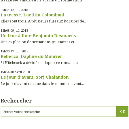
Nsaku Ne Vunda est né à la fin du 16ème siècle...
09h33
12
juil. 2018
La tresse, Laetitia Colombani
Elles sont trois. A plusieurs fuseaux horaires de...
12h08
09
juil. 2018
Un truc à finir, Benjamin Desmares
Une explosion de sensations puissantes et...
18h36
17
juin 2018
Rebecca, Daphné du Maurier
Si Hitchcock a décidé d'adapter ce roman au...
15h54
30
avril 2018
Le jour d'avant, Sorj Chalandon
Le jour d'avant se situe dans le monde d'avant....
Rechercher