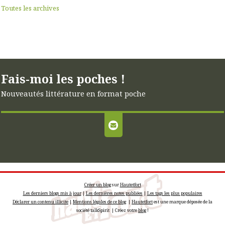
Toutes les archives
Fais-moi les poches !
Nouveautés littérature en format poche
Créer un blog
sur
Hautetfort
Les derniers blogs mis à jour
|
Les dernières notes publiées
|
Les tags les plus populaires
Déclarer un contenu illicite
|
Mentions légales de ce blog
|
Hautetfort
est une marque déposée de la
société talkSpirit | Créez votre
blog
!