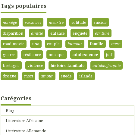
Tags populaires
norvège
vacances
meurtre
solitude
suicide
disparition
amitié
enfance
enquête
écriture
road-movie
usa
couple
humour
famille
mère
guerre
résilience
musique
adolescence
juif
bretagne
violence
histoire familiale
autobiographie
drogue
mort
amour
suède
islande
Catégories
Blog
Littérature Africaine
Littérature Allemande