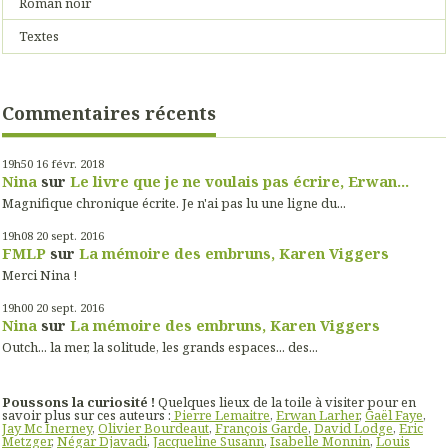
Roman noir
Textes
Commentaires récents
19h50
16
févr. 2018
Nina
sur
Le livre que je ne voulais pas écrire, Erwan...
Magnifique chronique écrite. Je n'ai pas lu une ligne du...
19h08
20
sept. 2016
FMLP
sur
La mémoire des embruns, Karen Viggers
Merci Nina !
19h00
20
sept. 2016
Nina
sur
La mémoire des embruns, Karen Viggers
Outch... la mer, la solitude, les grands espaces... des...
Poussons la curiosité !
Quelques lieux de la toile à visiter pour en
savoir plus sur ces auteurs :
Pierre Lemaitre
,
Erwan Larher
,
Gaël Faye
,
Jay Mc Inerney
,
Olivier Bourdeaut
,
François Garde
,
David Lodge
,
Eric
Metzger
,
Négar Djavadi
,
Jacqueline Susann
,
Isabelle Monnin
,
Louis