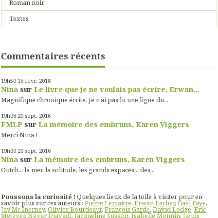
Roman noir
Textes
Commentaires récents
19h50
16
févr. 2018
Nina
sur
Le livre que je ne voulais pas écrire, Erwan...
Magnifique chronique écrite. Je n'ai pas lu une ligne du...
19h08
20
sept. 2016
FMLP
sur
La mémoire des embruns, Karen Viggers
Merci Nina !
19h00
20
sept. 2016
Nina
sur
La mémoire des embruns, Karen Viggers
Outch... la mer, la solitude, les grands espaces... des...
Poussons la curiosité !
Quelques lieux de la toile à visiter pour en
savoir plus sur ces auteurs :
Pierre Lemaitre
,
Erwan Larher
,
Gaël Faye
,
Jay Mc Inerney
,
Olivier Bourdeaut
,
François Garde
,
David Lodge
,
Eric
Metzger
,
Négar Djavadi
,
Jacqueline Susann
,
Isabelle Monnin
,
Louis