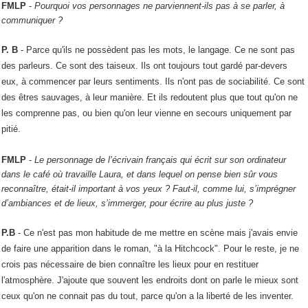
FMLP
-
Pourquoi vos personnages ne parviennent-ils pas à se parler, à
communiquer ?
P. B
-
Parce qu'ils ne possèdent pas les mots, le langage. Ce ne sont pas
des parleurs. Ce sont des taiseux. Ils ont toujours tout gardé par-devers
eux, à commencer par leurs sentiments. Ils n'ont pas de sociabilité. Ce sont
des êtres sauvages, à leur manière. Et ils redoutent plus que tout qu'on ne
les comprenne pas, ou bien qu'on leur vienne en secours uniquement par
pitié.
FMLP
-
Le personnage de l’écrivain français qui écrit sur son ordinateur
dans le café où travaille Laura, et dans lequel on pense bien sûr vous
reconnaître, était-il important à vos yeux ? Faut-il, comme lui, s’imprégner
d’ambiances et de lieux, s’immerger, pour écrire au plus juste ?
P.B
-
Ce n'est pas mon habitude de me mettre en scène mais j'avais envie
de faire une apparition dans le roman, "à la Hitchcock". Pour le reste, je ne
crois pas nécessaire de bien connaître les lieux pour en restituer
l'atmosphère. J'ajoute que souvent les endroits dont on parle le mieux sont
ceux qu'on ne connait pas du tout, parce qu'on a la liberté de les inventer.