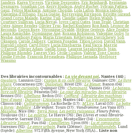
Sanders
,
Karen Viggers
,
Virginie Despentes
,
Eric Reinhardt
,
Benjamin
Desmares
,
Jonathan Coe
,
Kerry Hudson
,
André Bucher
,
Sylvain Pattieu
,
Gauz
,
Petros Markaris
,
Antoine Choplin
,
Lola Lafon
,
Monica Sabolo
,
Valentina d'Urbano
,
Faïza Guène
,
Bergsveinn Birgisson
,
Brigitte Giraud
,
Grand Corps Malade
,
Karine Tuil
,
Claudie Gallay
,
Helen Walsh
,
J.
Courtney Sullivan
,
Lucia Neva
ï,
Joyce Carol Oates
,
Jean Teulé
,
Christian
Oster
,
Aimee Bender
,
Olivier Truc
,
Rachel Kushner
,
Ron Rash
,
Léonor de
Recondo
,
Eugen Ruge
,
Véronique Ovaldé
,
Hélène Gestern
,
Alice Zeniter
,
Laura Kasischke
,
Dominique Ané
,
Roxana Robinson
,
Valentine Goby
,
Jo
Nesbø
,
Anthony Palou
,
Maria Ernestam
,
Kéthévane Davrichewy
,
Sofi
Oksanen
,
Carole Zalberg
,
Carmen Posadas
,
Titiou Lecoq
,
David Vann
,
Harold Cobert
,
Caryl Férey
,
Lucia Etxebarria
,
Paul Vacca
,
Maggie
O'Farrell
,
Olivier Adam
,
Gaëlle Josse
,
Laurent Sagalovitsch
,
Jean-
Philippe Blondel
,
Tanguy Viel
,
Cécile Coulon
,
Valérie Tong Cuong
,
Emilie Frèche
,
François Bégaudeau
,
Philippe Jaenada
,
Herbjorg
Wassmo
Des librairies incontournables :
La vie devant soi
, Nantes (44) ;
Gwalarn
, Lannion (22) ;
Caplan & co, café-librairie
, Guimaëc (29) ;
Le livre
phare
, Concarneau (29) ;
Dialogues
, Brest (29) ;
Le Bleuet
, Banon (04) ;
Librairie et curiosités
, Quimper (29) ;
Cheminant
, Vannes (56) ;
Le bateau-
livre café-librairie
, Pénestin (56) ;
La cour des miracles, bistrot-librairie
,
Rennes (35) ;
Libellune
, Redon (35) ;
Coiffard
;
Librairie des machines
;
Vent d'ouest
;
Durance
;
L'Atalante
, Nantes (44) ;
La très petite librairie
,
Clisson (44) ;
Calligrammes
, La Rochelle (17) ;
M'Lire
, Laval (53) ;
La boîte
à livres
;
Bédélire
;
Libr'enfant
, Tours (37) ;
Vandromme
, Les Vans (07) ;
Masséna
, Nice (06) ;
Terra Nova
,
Les petits ruisseaux
,
Floury frères
,
Toulouse (31) ;
La galerne
, Le Havre (76) ;
Des Livres et vous librairie-
tartinerie
, Sarrant (32) ;
Sauramps
, Montpellier (34) ;
L'escampette
,
Librairie Tonnet
, Pau (64) ;
Coquillettes
, Lyon (69) ;
Lu et compagnie
,
Suresnes (92) ;
Le genre urbain
, Paris (20ème) ;
Sprakbokhandeln
, Lund
(Suède);
Albertine
, 972 Fifth Avenue, New York (USA)...
Liste non