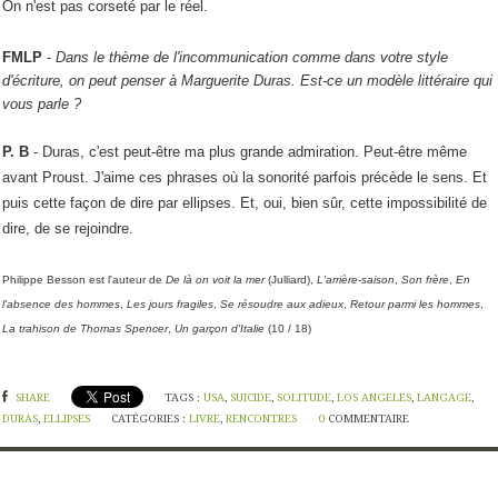
On n'est pas corseté par le réel.
FMLP
-
Dans le thème de l'incommunication comme dans votre style
d'écriture, on peut penser à Marguerite Duras. Est-ce un modèle littéraire qui
vous parle ?
P. B
-
Duras, c'est peut-être ma plus grande admiration. Peut-être même
avant Proust. J'aime ces phrases où la sonorité parfois précède le sens. Et
puis cette façon de dire par ellipses. Et, oui, bien sûr, cette impossibilité de
dire, de se rejoindre.
Philippe Besson est l'auteur de
De là on voit la mer
(Julliard),
L'arrière-saison
,
Son frère
,
En
l'absence des hommes
,
Les jours fragiles
,
Se résoudre aux adieux
,
Retour parmi les hommes
,
La trahison de Thomas Spencer
,
Un garçon d'Italie
(10 / 18)
SHARE
TAGS :
USA
,
SUICIDE
,
SOLITUDE
,
LOS ANGELES
,
LANGAGE
,
DURAS
,
ELLIPSES
CATÉGORIES :
LIVRE
,
RENCONTRES
0
COMMENTAIRE