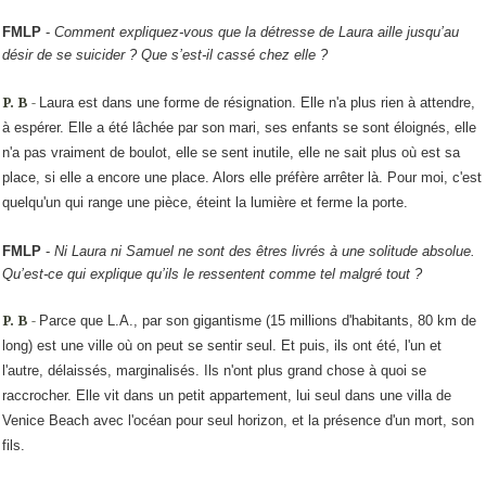
FMLP
-
Comment expliquez-vous que la détresse de Laura aille jusqu’au
désir de se suicider ? Que s’est-il cassé chez elle ?
P. B
-
Laura est dans une forme de résignation. Elle n'a plus rien à attendre,
à espérer. Elle a été lâchée par son mari, ses enfants se sont éloignés, elle
n'a pas vraiment de boulot, elle se sent inutile, elle ne sait plus où est sa
place, si elle a encore une place. Alors elle préfère arrêter là. Pour moi, c'est
quelqu'un qui range une pièce, éteint la lumière et ferme la porte.
FMLP
-
Ni Laura ni Samuel ne sont des êtres livrés à une solitude absolue.
Qu’est-ce qui explique qu’ils le ressentent comme tel malgré tout ?
P. B
-
Parce que L.A., par son gigantisme (15 millions d'habitants, 80 km de
long) est une ville où on peut se sentir seul. Et puis, ils ont été, l'un et
l'autre, délaissés, marginalisés. Ils n'ont plus grand chose à quoi se
raccrocher. Elle vit dans un petit appartement, lui seul dans une villa de
Venice Beach avec l'océan pour seul horizon, et la présence d'un mort, son
fils.