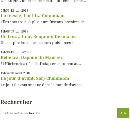
Nsaku Ne Vunda est né à la fin du 16ème siècle...
09h33
12
juil. 2018
La tresse, Laetitia Colombani
Elles sont trois. A plusieurs fuseaux horaires de...
12h08
09
juil. 2018
Un truc à finir, Benjamin Desmares
Une explosion de sensations puissantes et...
18h36
17
juin 2018
Rebecca, Daphné du Maurier
Si Hitchcock a décidé d'adapter ce roman au...
15h54
30
avril 2018
Le jour d'avant, Sorj Chalandon
Le jour d'avant se situe dans le monde d'avant....
Rechercher