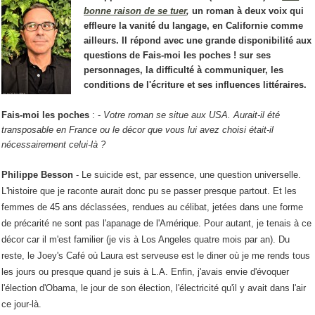
bonne raison de se tuer
,
un roman à deux voix qui
effleure la vanité du langage, en Californie comme
ailleurs. Il répond avec une grande disponibilité aux
questions de Fais-moi les poches ! sur ses
personnages, la difficulté à communiquer, les
conditions de l'écriture et ses influences littéraires.
Fais-moi les poches
: -
Votre roman se situe aux USA. Aurait-il été
transposable en France ou le décor que vous lui avez choisi était-il
nécessairement celui-là ?
Philippe Besson
-
Le suicide est, par essence, une question universelle.
L'histoire que je raconte aurait donc pu se passer presque partout. Et les
femmes de 45 ans déclassées, rendues au célibat, jetées dans une forme
de précarité ne sont pas l'apanage de l'Amérique. Pour autant, je tenais à ce
décor car il m'est familier (je vis à Los Angeles quatre mois par an). Du
reste, le Joey's Café où Laura est serveuse est le diner où je me rends tous
les jours ou presque quand je suis à L.A. Enfin, j'avais envie d'évoquer
l'élection d'Obama, le jour de son élection, l'électricité qu'il y avait dans l'air
ce jour-là.