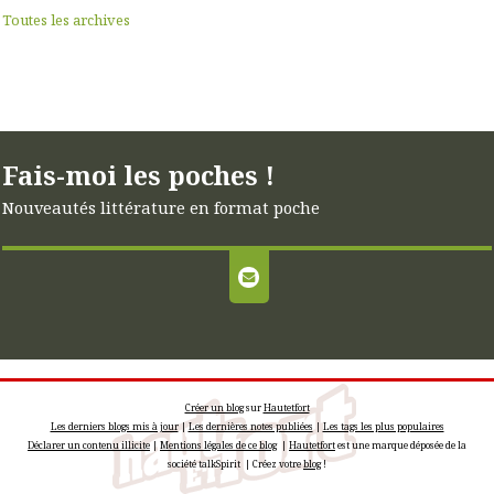
Toutes les archives
Fais-moi les poches !
Nouveautés littérature en format poche
Créer un blog
sur
Hautetfort
Les derniers blogs mis à jour
|
Les dernières notes publiées
|
Les tags les plus populaires
Déclarer un contenu illicite
|
Mentions légales de ce blog
|
Hautetfort
est une marque déposée de la
société talkSpirit | Créez votre
blog
!