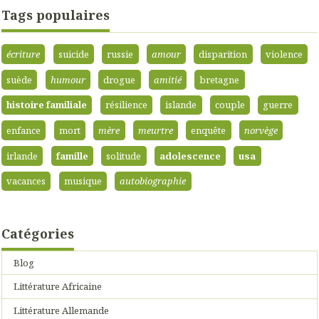
Tags populaires
écriture
suicide
russie
amour
disparition
violence
suède
humour
drogue
amitié
bretagne
histoire familiale
résilience
islande
couple
guerre
enfance
mort
mère
meurtre
enquête
norvège
irlande
famille
solitude
adolescence
usa
vacances
musique
autobiographie
Catégories
Blog
Littérature Africaine
Littérature Allemande