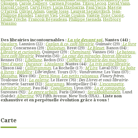
Oksanen
,
Carole Zalberg
,
Carmen Posadas
,
Titiou Lecoq
,
David Vann
,
Harold Cobert
,
Caryl Férey
,
Lucia Etxebarria
,
Paul Vacca
,
Maggie
O'Farrell
,
Olivier Adam
,
Gaëlle Josse
,
Laurent Sagalovitsch
,
Jean-
Philippe Blondel
,
Tanguy Viel
,
Cécile Coulon
,
Valérie Tong Cuong
,
Emilie Frèche
,
François Bégaudeau
,
Philippe Jaenada
,
Herbjorg
Wassmo
Des librairies incontournables :
La vie devant soi
, Nantes (44) ;
Gwalarn
, Lannion (22) ;
Caplan & co, café-librairie
, Guimaëc (29) ;
Le livre
phare
, Concarneau (29) ;
Dialogues
, Brest (29) ;
Le Bleuet
, Banon (04) ;
Librairie et curiosités
, Quimper (29) ;
Cheminant
, Vannes (56) ;
Le bateau-
livre café-librairie
, Pénestin (56) ;
La cour des miracles, bistrot-librairie
,
Rennes (35) ;
Libellune
, Redon (35) ;
Coiffard
;
Librairie des machines
;
Vent d'ouest
;
Durance
;
L'Atalante
, Nantes (44) ;
La très petite librairie
,
Clisson (44) ;
Calligrammes
, La Rochelle (17) ;
M'Lire
, Laval (53) ;
La boîte
à livres
;
Bédélire
;
Libr'enfant
, Tours (37) ;
Vandromme
, Les Vans (07) ;
Masséna
, Nice (06) ;
Terra Nova
,
Les petits ruisseaux
,
Floury frères
,
Toulouse (31) ;
La galerne
, Le Havre (76) ;
Des Livres et vous librairie-
tartinerie
, Sarrant (32) ;
Sauramps
, Montpellier (34) ;
L'escampette
,
Librairie Tonnet
, Pau (64) ;
Coquillettes
, Lyon (69) ;
Lu et compagnie
,
Suresnes (92) ;
Le genre urbain
, Paris (20ème) ;
Sprakbokhandeln
, Lund
(Suède);
Albertine
, 972 Fifth Avenue, New York (USA)...
Liste non
exhaustive et en perpétuelle évolution grâce à vous !
Carte