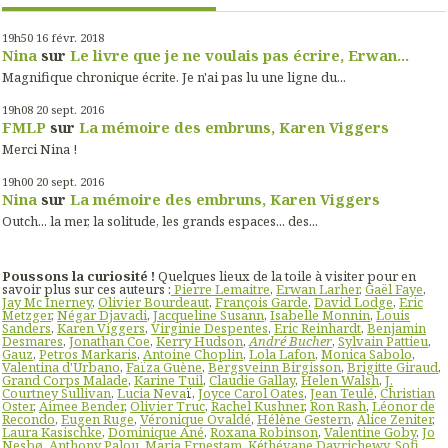
19h50
16
févr. 2018
Nina
sur
Le livre que je ne voulais pas écrire, Erwan...
Magnifique chronique écrite. Je n'ai pas lu une ligne du...
19h08
20
sept. 2016
FMLP
sur
La mémoire des embruns, Karen Viggers
Merci Nina !
19h00
20
sept. 2016
Nina
sur
La mémoire des embruns, Karen Viggers
Outch... la mer, la solitude, les grands espaces... des...
Poussons la curiosité !
Quelques lieux de la toile à visiter pour en
savoir plus sur ces auteurs :
Pierre Lemaitre
,
Erwan Larher
,
Gaël Faye
,
Jay Mc Inerney
,
Olivier Bourdeaut
,
François Garde
,
David Lodge
,
Eric
Metzger
,
Négar Djavadi
,
Jacqueline Susann
,
Isabelle Monnin
,
Louis
Sanders
,
Karen Viggers
,
Virginie Despentes
,
Eric Reinhardt
,
Benjamin
Desmares
,
Jonathan Coe
,
Kerry Hudson
,
André Bucher
,
Sylvain Pattieu
,
Gauz
,
Petros Markaris
,
Antoine Choplin
,
Lola Lafon
,
Monica Sabolo
,
Valentina d'Urbano
,
Faïza Guène
,
Bergsveinn Birgisson
,
Brigitte Giraud
,
Grand Corps Malade
,
Karine Tuil
,
Claudie Gallay
,
Helen Walsh
,
J.
Courtney Sullivan
,
Lucia Neva
ï,
Joyce Carol Oates
,
Jean Teulé
,
Christian
Oster
,
Aimee Bender
,
Olivier Truc
,
Rachel Kushner
,
Ron Rash
,
Léonor de
Recondo
,
Eugen Ruge
,
Véronique Ovaldé
,
Hélène Gestern
,
Alice Zeniter
,
Laura Kasischke
,
Dominique Ané
,
Roxana Robinson
,
Valentine Goby
,
Jo
Nesbø
,
Anthony Palou
,
Maria Ernestam
,
Kéthévane Davrichewy
,
Sofi