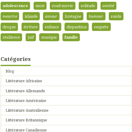
adolescence
mort
road-movie
solitude
amitié
meurtre
islande
amour
bretagne
humour
suède
drogue
écriture
enfance
disparition
enquête
résilience
juif
musique
famille
Catégories
Blog
Littérature Africaine
Littérature Allemande
Littérature Américaine
Littérature Australienne
Littérature Britannique
Littérature Canadienne