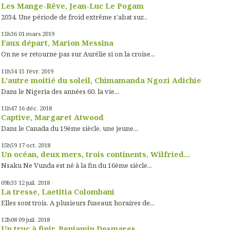
Les Mange-Rêve, Jean-Luc Le Pogam
2034. Une période de froid extrême s'abat sur...
11h36
01
mars 2019
Faux départ, Marion Messina
On ne se retourne pas sur Aurélie si on la croise...
11h34
15
févr. 2019
L'autre moitié du soleil, Chimamanda Ngozi Adichie
Dans le Nigeria des années 60, la vie...
11h47
16
déc. 2018
Captive, Margaret Atwood
Dans le Canada du 19ème siècle, une jeune...
15h59
17
oct. 2018
Un océan, deux mers, trois continents, Wilfried...
Nsaku Ne Vunda est né à la fin du 16ème siècle...
09h33
12
juil. 2018
La tresse, Laetitia Colombani
Elles sont trois. A plusieurs fuseaux horaires de...
12h08
09
juil. 2018
Un truc à finir, Benjamin Desmares