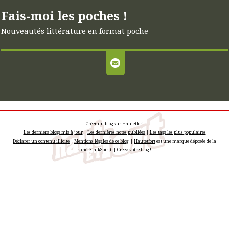
Fais-moi les poches !
Nouveautés littérature en format poche
Créer un blog
sur
Hautetfort
Les derniers blogs mis à jour
|
Les dernières notes publiées
|
Les tags les plus populaires
Déclarer un contenu illicite
|
Mentions légales de ce blog
|
Hautetfort
est une marque déposée de la
société talkSpirit | Créez votre
blog
!