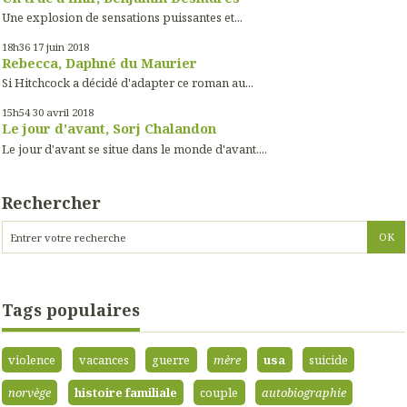
Une explosion de sensations puissantes et...
18h36
17
juin 2018
Rebecca, Daphné du Maurier
Si Hitchcock a décidé d'adapter ce roman au...
15h54
30
avril 2018
Le jour d'avant, Sorj Chalandon
Le jour d'avant se situe dans le monde d'avant....
Rechercher
Tags populaires
violence
vacances
guerre
mère
usa
suicide
norvège
histoire familiale
couple
autobiographie