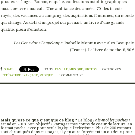
plusieurs étages. Roman, enquête, confessions autobiographiques
aussi, oeuvre musicale. Une ambiance des années 70, des tricots
rayés, des vacances au camping, des aspirations féminines, du monde
qui change. Au delà d'un projet surprenant, un livre d'une grande
qualité, plein d'émotion.
Les Gens dans l'enveloppe
, Isabelle Monnin avec Alex Beaupain
(France). Le livre de poche. 8, 90 €
SHARE
TAGS :
FAMILLE
,
MUSIQUE
,
PHOTOS
CATÉGORIES :
LITTÉRATURE FRANÇAISE
,
MUSIQUE
0
COMMENTAIRE
Mais qu'est-ce que c'est que ce blog ?
Le blog
Fais-moi les poches !
est né en 2013. Son objectif ? Partager mes coups de coeur de lecture, en
format poche, avec pour seule logique l'éclectisme. Plus de 200 romans
sont chroniqués dans ces pages, il y en aura forcément un ou deux pour