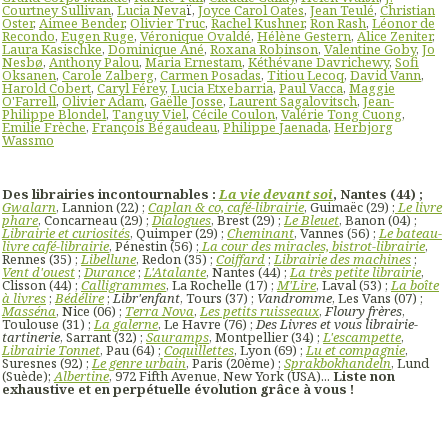
Courtney Sullivan
,
Lucia Neva
ï,
Joyce Carol Oates
,
Jean Teulé
,
Christian
Oster
,
Aimee Bender
,
Olivier Truc
,
Rachel Kushner
,
Ron Rash
,
Léonor de
Recondo
,
Eugen Ruge
,
Véronique Ovaldé
,
Hélène Gestern
,
Alice Zeniter
,
Laura Kasischke
,
Dominique Ané
,
Roxana Robinson
,
Valentine Goby
,
Jo
Nesbø
,
Anthony Palou
,
Maria Ernestam
,
Kéthévane Davrichewy
,
Sofi
Oksanen
,
Carole Zalberg
,
Carmen Posadas
,
Titiou Lecoq
,
David Vann
,
Harold Cobert
,
Caryl Férey
,
Lucia Etxebarria
,
Paul Vacca
,
Maggie
O'Farrell
,
Olivier Adam
,
Gaëlle Josse
,
Laurent Sagalovitsch
,
Jean-
Philippe Blondel
,
Tanguy Viel
,
Cécile Coulon
,
Valérie Tong Cuong
,
Emilie Frèche
,
François Bégaudeau
,
Philippe Jaenada
,
Herbjorg
Wassmo
Des librairies incontournables :
La vie devant soi
, Nantes (44) ;
Gwalarn
, Lannion (22) ;
Caplan & co, café-librairie
, Guimaëc (29) ;
Le livre
phare
, Concarneau (29) ;
Dialogues
, Brest (29) ;
Le Bleuet
, Banon (04) ;
Librairie et curiosités
, Quimper (29) ;
Cheminant
, Vannes (56) ;
Le bateau-
livre café-librairie
, Pénestin (56) ;
La cour des miracles, bistrot-librairie
,
Rennes (35) ;
Libellune
, Redon (35) ;
Coiffard
;
Librairie des machines
;
Vent d'ouest
;
Durance
;
L'Atalante
, Nantes (44) ;
La très petite librairie
,
Clisson (44) ;
Calligrammes
, La Rochelle (17) ;
M'Lire
, Laval (53) ;
La boîte
à livres
;
Bédélire
;
Libr'enfant
, Tours (37) ;
Vandromme
, Les Vans (07) ;
Masséna
, Nice (06) ;
Terra Nova
,
Les petits ruisseaux
,
Floury frères
,
Toulouse (31) ;
La galerne
, Le Havre (76) ;
Des Livres et vous librairie-
tartinerie
, Sarrant (32) ;
Sauramps
, Montpellier (34) ;
L'escampette
,
Librairie Tonnet
, Pau (64) ;
Coquillettes
, Lyon (69) ;
Lu et compagnie
,
Suresnes (92) ;
Le genre urbain
, Paris (20ème) ;
Sprakbokhandeln
, Lund
(Suède);
Albertine
, 972 Fifth Avenue, New York (USA)...
Liste non
exhaustive et en perpétuelle évolution grâce à vous !