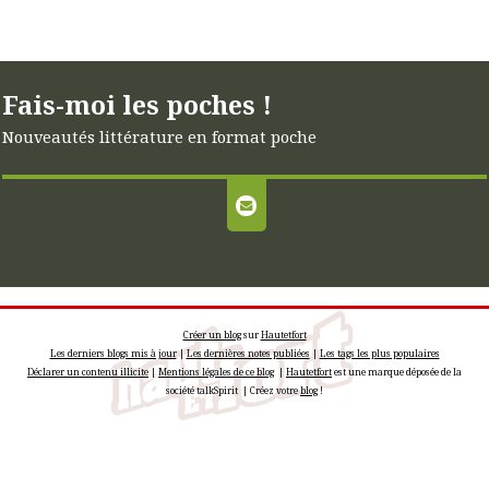
Fais-moi les poches !
Nouveautés littérature en format poche
Créer un blog
sur
Hautetfort
Les derniers blogs mis à jour
|
Les dernières notes publiées
|
Les tags les plus populaires
Déclarer un contenu illicite
|
Mentions légales de ce blog
|
Hautetfort
est une marque déposée de la
société talkSpirit | Créez votre
blog
!