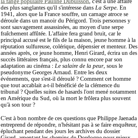
la fange populaire Pauline Dubuisson
, c'est à une affaire
des plus sanglantes qu'il s'intéresse dans
La Serpe
. En
1941, alors que la France souffre, un carnage atroce se
déroule dans un manoir du Périgord. Trois personnes y
sont sauvagement assassinées, au moyen d'une serpe
fraîchement affûtée. L'affaire fera grand bruit, car le
principal accusé est le fils de la maison, jeune homme à la
réputation sulfureuse, colérique, dépensier et menteur. Des
années après, ce jeune homme, Henri Girard, écrira un des
succès littéraires français, plus connu encore par son
adaptation au cinéma :
Le salaire de la peur
, sous le
pseudonyme Georges Arnaud. Entre les deux
événements, que s'est-il déroulé ? Comment cet homme
que tout accablait a-t-il bénéficié de la clémence du
tribunal ? Quelles suites de hasards l'ont mené notamment
en Amérique du Sud, où la mort le frôlera plus souvent
qu'à son tour ?
C'est à bon nombre de ces questions que Philippe Jaenada
entreprend de répondre, n'hésitant pas à se faire enquêteur,
épluchant pendant des jours les archives du dossier
Girard, arpentant les chemins de Dordogne pour mieux