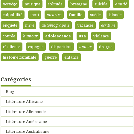
norvège
musique
solitude
bretagne
suicide
amitié
culpabilité
mort
meurtre
famille
suède
islande
enquête
mère
autobiographie
vacances
écriture
couple
humour
adolescence
usa
violence
résilience
espagne
disparition
amour
drogue
histoire familiale
guerre
enfance
Catégories
Blog
Littérature Africaine
Littérature Allemande
Littérature Américaine
Littérature Australienne