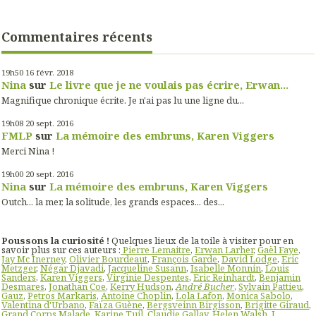
Commentaires récents
19h50
16
févr. 2018
Nina
sur
Le livre que je ne voulais pas écrire, Erwan...
Magnifique chronique écrite. Je n'ai pas lu une ligne du...
19h08
20
sept. 2016
FMLP
sur
La mémoire des embruns, Karen Viggers
Merci Nina !
19h00
20
sept. 2016
Nina
sur
La mémoire des embruns, Karen Viggers
Outch... la mer, la solitude, les grands espaces... des...
Poussons la curiosité !
Quelques lieux de la toile à visiter pour en
savoir plus sur ces auteurs :
Pierre Lemaitre
,
Erwan Larher
,
Gaël Faye
,
Jay Mc Inerney
,
Olivier Bourdeaut
,
François Garde
,
David Lodge
,
Eric
Metzger
,
Négar Djavadi
,
Jacqueline Susann
,
Isabelle Monnin
,
Louis
Sanders
,
Karen Viggers
,
Virginie Despentes
,
Eric Reinhardt
,
Benjamin
Desmares
,
Jonathan Coe
,
Kerry Hudson
,
André Bucher
,
Sylvain Pattieu
,
Gauz
,
Petros Markaris
,
Antoine Choplin
,
Lola Lafon
,
Monica Sabolo
,
Valentina d'Urbano
,
Faïza Guène
,
Bergsveinn Birgisson
,
Brigitte Giraud
,
Grand Corps Malade
,
Karine Tuil
,
Claudie Gallay
,
Helen Walsh
,
J.