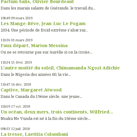
Pactum Salis, Olivier Bourdeaut
Dans les marais salants de Guérande, le travail du...
10h49
09
mars 2019
Les Mange-Rêve, Jean-Luc Le Pogam
2034. Une période de froid extrême s'abat sur...
11h36
01
mars 2019
Faux départ, Marion Messina
On ne se retourne pas sur Aurélie si on la croise...
11h34
15
févr. 2019
L'autre moitié du soleil, Chimamanda Ngozi Adichie
Dans le Nigeria des années 60, la vie...
11h47
16
déc. 2018
Captive, Margaret Atwood
Dans le Canada du 19ème siècle, une jeune...
15h59
17
oct. 2018
Un océan, deux mers, trois continents, Wilfried...
Nsaku Ne Vunda est né à la fin du 16ème siècle...
09h33
12
juil. 2018
La tresse, Laetitia Colombani