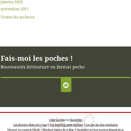
janvier 2018
novembre 2017
Toutes les archives
Fais-moi les poches !
Nouveautés littérature en format poche
Créer un blog
sur
Hautetfort
Les derniers blogs mis à jour
|
Les dernières notes publiées
|
Les tags les plus populaires
Déclarer un contenu illicite
|
Mentions légales de ce blog
|
Hautetfort
est une marque déposée de la