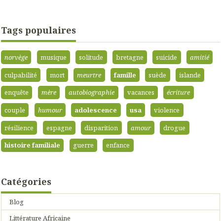
Tags populaires
norvège
musique
solitude
bretagne
suicide
amitié
culpabilité
mort
meurtre
famille
suède
islande
enquête
mère
autobiographie
vacances
écriture
couple
humour
adolescence
usa
violence
résilience
espagne
disparition
amour
drogue
histoire familiale
guerre
enfance
Catégories
Blog
Littérature Africaine