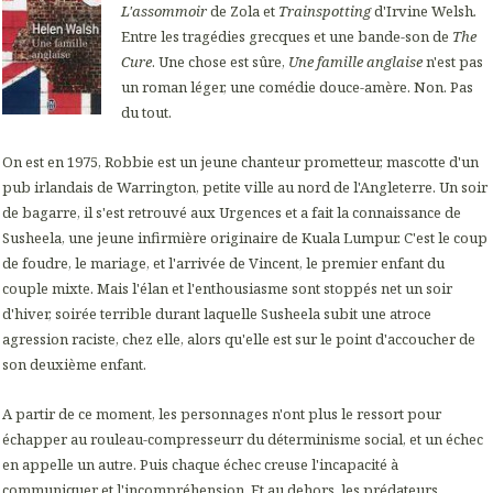
L'assommoir
de Zola et
Trainspotting
d'Irvine Welsh
.
Entre les tragédies grecques et une bande-son de
The
Cure
. Une chose est sûre,
Une famille anglaise
n'est pas
un roman léger, une comédie douce-amère. Non. Pas
du tout.
On est en 1975, Robbie est un jeune chanteur prometteur, mascotte d'un
pub irlandais de Warrington, petite ville au nord de l'Angleterre. Un soir
de bagarre, il s'est retrouvé aux Urgences et a fait la connaissance de
Susheela, une jeune infirmière originaire de Kuala Lumpur. C'est le coup
de foudre, le mariage, et l'arrivée de Vincent, le premier enfant du
couple mixte. Mais l'élan et l'enthousiasme sont stoppés net un soir
d'hiver, soirée terrible durant laquelle Susheela subit une atroce
agression raciste, chez elle, alors qu'elle est sur le point d'accoucher de
son deuxième enfant.
A partir de ce moment, les personnages n'ont plus le ressort pour
échapper au rouleau-compresseurr du déterminisme social, et un échec
en appelle un autre. Puis chaque échec creuse l'incapacité à
communiquer et l'incompréhension. Et au dehors, les prédateurs