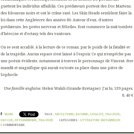
guettent les individus affaiblis. Ces prédateurs portent des Doc Martens,
des blousons noirs et ont le crâne rasé. Les Skin Heads semblent faire la
loi dans cette Angleterre des années 80. Autour d'eux, d'autres
prédateurs, les gestes nerveux et fébriles, font commerce la nuit tombée
d'héroïne et d'ectasy, tels des vautours.
On se sent accablé, à la lecture de ce roman, par le poids de la fatalité et
de la tragédie. Aucun espace n'est laissé à l'espoir. Ce qui n'empêche pas
une poésie évidente, notamment à travers le personnage de Vincent, être
maudit et magnifique qui aurait eu toute sa place dans une pièce de
Sophocle.
Une famille anglaise
, Helen Walsh (Grande-Bretagne). J'ai lu. 539 pages.
8, 40 €
SHARE
TAGS :
ANGLETERRE
,
RACISME
,
FATALITÉ
,
TRAGÉDIE
,
DROGUE
,
DÉTERMINISME
,
TRAGÉDIÉ
CATÉGORIES :
LITTÉRATURE BRITANNIQUE
0
COMMENTAIRE