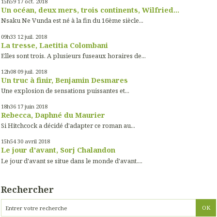
15h59
17
oct. 2018
Un océan, deux mers, trois continents, Wilfried...
Nsaku Ne Vunda est né à la fin du 16ème siècle...
09h33
12
juil. 2018
La tresse, Laetitia Colombani
Elles sont trois. A plusieurs fuseaux horaires de...
12h08
09
juil. 2018
Un truc à finir, Benjamin Desmares
Une explosion de sensations puissantes et...
18h36
17
juin 2018
Rebecca, Daphné du Maurier
Si Hitchcock a décidé d'adapter ce roman au...
15h54
30
avril 2018
Le jour d'avant, Sorj Chalandon
Le jour d'avant se situe dans le monde d'avant....
Rechercher