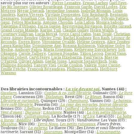
savoir plus sur ces auteurs :
Pierre Lemaitre
,
Erwan Larher
,
Gaël Faye
,
Jay Mc Inerney
,
Olivier Bourdeaut
,
François Garde
,
David Lodge
,
Eric
Metzger
,
Négar Djavadi
,
Jacqueline Susann
,
Isabelle Monnin
,
Louis
Sanders
,
Karen Viggers
,
Virginie Despentes
,
Eric Reinhardt
,
Benjamin
Desmares
,
Jonathan Coe
,
Kerry Hudson
,
André Bucher
,
Sylvain Pattieu
,
Gauz
,
Petros Markaris
,
Antoine Choplin
,
Lola Lafon
,
Monica Sabolo
,
Valentina d'Urbano
,
Faïza Guène
,
Bergsveinn Birgisson
,
Brigitte Giraud
,
Grand Corps Malade
,
Karine Tuil
,
Claudie Gallay
,
Helen Walsh
,
J.
Courtney Sullivan
,
Lucia Neva
ï,
Joyce Carol Oates
,
Jean Teulé
,
Christian
Oster
,
Aimee Bender
,
Olivier Truc
,
Rachel Kushner
,
Ron Rash
,
Léonor de
Recondo
,
Eugen Ruge
,
Véronique Ovaldé
,
Hélène Gestern
,
Alice Zeniter
,
Laura Kasischke
,
Dominique Ané
,
Roxana Robinson
,
Valentine Goby
,
Jo
Nesbø
,
Anthony Palou
,
Maria Ernestam
,
Kéthévane Davrichewy
,
Sofi
Oksanen
,
Carole Zalberg
,
Carmen Posadas
,
Titiou Lecoq
,
David Vann
,
Harold Cobert
,
Caryl Férey
,
Lucia Etxebarria
,
Paul Vacca
,
Maggie
O'Farrell
,
Olivier Adam
,
Gaëlle Josse
,
Laurent Sagalovitsch
,
Jean-
Philippe Blondel
,
Tanguy Viel
,
Cécile Coulon
,
Valérie Tong Cuong
,
Emilie Frèche
,
François Bégaudeau
,
Philippe Jaenada
,
Herbjorg
Wassmo
Des librairies incontournables :
La vie devant soi
, Nantes (44) ;
Gwalarn
, Lannion (22) ;
Caplan & co, café-librairie
, Guimaëc (29) ;
Le livre
phare
, Concarneau (29) ;
Dialogues
, Brest (29) ;
Le Bleuet
, Banon (04) ;
Librairie et curiosités
, Quimper (29) ;
Cheminant
, Vannes (56) ;
Le bateau-
livre café-librairie
, Pénestin (56) ;
La cour des miracles, bistrot-librairie
,
Rennes (35) ;
Libellune
, Redon (35) ;
Coiffard
;
Librairie des machines
;
Vent d'ouest
;
Durance
;
L'Atalante
, Nantes (44) ;
La très petite librairie
,
Clisson (44) ;
Calligrammes
, La Rochelle (17) ;
M'Lire
, Laval (53) ;
La boîte
à livres
;
Bédélire
;
Libr'enfant
, Tours (37) ;
Vandromme
, Les Vans (07) ;
Masséna
, Nice (06) ;
Terra Nova
,
Les petits ruisseaux
,
Floury frères
,
Toulouse (31) ;
La galerne
, Le Havre (76) ;
Des Livres et vous librairie-
tartinerie
, Sarrant (32) ;
Sauramps
, Montpellier (34) ;
L'escampette
,