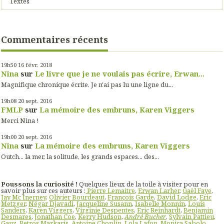
Textes
Commentaires récents
19h50
16
févr. 2018
Nina
sur
Le livre que je ne voulais pas écrire, Erwan...
Magnifique chronique écrite. Je n'ai pas lu une ligne du...
19h08
20
sept. 2016
FMLP
sur
La mémoire des embruns, Karen Viggers
Merci Nina !
19h00
20
sept. 2016
Nina
sur
La mémoire des embruns, Karen Viggers
Outch... la mer, la solitude, les grands espaces... des...
Poussons la curiosité !
Quelques lieux de la toile à visiter pour en
savoir plus sur ces auteurs :
Pierre Lemaitre
,
Erwan Larher
,
Gaël Faye
,
Jay Mc Inerney
,
Olivier Bourdeaut
,
François Garde
,
David Lodge
,
Eric
Metzger
,
Négar Djavadi
,
Jacqueline Susann
,
Isabelle Monnin
,
Louis
Sanders
,
Karen Viggers
,
Virginie Despentes
,
Eric Reinhardt
,
Benjamin
Desmares
,
Jonathan Coe
,
Kerry Hudson
,
André Bucher
,
Sylvain Pattieu
,
Gauz
,
Petros Markaris
,
Antoine Choplin
,
Lola Lafon
,
Monica Sabolo
,