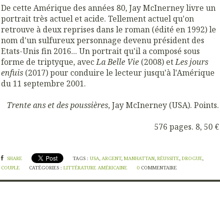
De cette Amérique des années 80, Jay McInerney livre un
portrait très actuel et acide. Tellement actuel qu'on
retrouve à deux reprises dans le roman (édité en 1992) le
nom d'un sulfureux personnage devenu président des
Etats-Unis fin 2016... Un portrait qu'il a composé sous
forme de triptyque, avec
La Belle Vie
(2008) et
Les jours
enfuis
(2017) pour conduire le lecteur jusqu'à l'Amérique
du 11 septembre 2001.
Trente ans et des poussières
, Jay McInerney (USA). Points.
576 pages. 8, 50 €
SHARE
TAGS :
USA
,
ARGENT
,
MANHATTAN
,
RÉUSSITE
,
DROGUE
,
COUPLE
CATÉGORIES :
LITTÉRATURE AMÉRICAINE
0
COMMENTAIRE