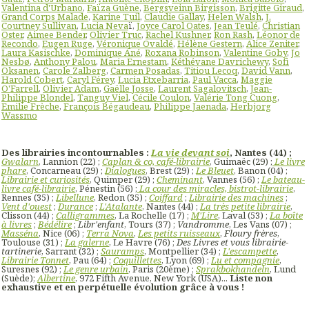
Valentina d'Urbano
,
Faïza Guène
,
Bergsveinn Birgisson
,
Brigitte Giraud
,
Grand Corps Malade
,
Karine Tuil
,
Claudie Gallay
,
Helen Walsh
,
J.
Courtney Sullivan
,
Lucia Neva
ï,
Joyce Carol Oates
,
Jean Teulé
,
Christian
Oster
,
Aimee Bender
,
Olivier Truc
,
Rachel Kushner
,
Ron Rash
,
Léonor de
Recondo
,
Eugen Ruge
,
Véronique Ovaldé
,
Hélène Gestern
,
Alice Zeniter
,
Laura Kasischke
,
Dominique Ané
,
Roxana Robinson
,
Valentine Goby
,
Jo
Nesbø
,
Anthony Palou
,
Maria Ernestam
,
Kéthévane Davrichewy
,
Sofi
Oksanen
,
Carole Zalberg
,
Carmen Posadas
,
Titiou Lecoq
,
David Vann
,
Harold Cobert
,
Caryl Férey
,
Lucia Etxebarria
,
Paul Vacca
,
Maggie
O'Farrell
,
Olivier Adam
,
Gaëlle Josse
,
Laurent Sagalovitsch
,
Jean-
Philippe Blondel
,
Tanguy Viel
,
Cécile Coulon
,
Valérie Tong Cuong
,
Emilie Frèche
,
François Bégaudeau
,
Philippe Jaenada
,
Herbjorg
Wassmo
Des librairies incontournables :
La vie devant soi
, Nantes (44) ;
Gwalarn
, Lannion (22) ;
Caplan & co, café-librairie
, Guimaëc (29) ;
Le livre
phare
, Concarneau (29) ;
Dialogues
, Brest (29) ;
Le Bleuet
, Banon (04) ;
Librairie et curiosités
, Quimper (29) ;
Cheminant
, Vannes (56) ;
Le bateau-
livre café-librairie
, Pénestin (56) ;
La cour des miracles, bistrot-librairie
,
Rennes (35) ;
Libellune
, Redon (35) ;
Coiffard
;
Librairie des machines
;
Vent d'ouest
;
Durance
;
L'Atalante
, Nantes (44) ;
La très petite librairie
,
Clisson (44) ;
Calligrammes
, La Rochelle (17) ;
M'Lire
, Laval (53) ;
La boîte
à livres
;
Bédélire
;
Libr'enfant
, Tours (37) ;
Vandromme
, Les Vans (07) ;
Masséna
, Nice (06) ;
Terra Nova
,
Les petits ruisseaux
,
Floury frères
,
Toulouse (31) ;
La galerne
, Le Havre (76) ;
Des Livres et vous librairie-
tartinerie
, Sarrant (32) ;
Sauramps
, Montpellier (34) ;
L'escampette
,
Librairie Tonnet
, Pau (64) ;
Coquillettes
, Lyon (69) ;
Lu et compagnie
,
Suresnes (92) ;
Le genre urbain
, Paris (20ème) ;
Sprakbokhandeln
, Lund
(Suède);
Albertine
, 972 Fifth Avenue, New York (USA)...
Liste non
exhaustive et en perpétuelle évolution grâce à vous !