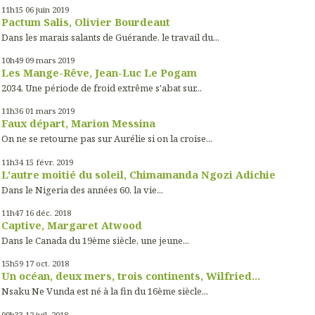
11h15
06
juin 2019
Pactum Salis, Olivier Bourdeaut
Dans les marais salants de Guérande, le travail du...
10h49
09
mars 2019
Les Mange-Rêve, Jean-Luc Le Pogam
2034. Une période de froid extrême s'abat sur...
11h36
01
mars 2019
Faux départ, Marion Messina
On ne se retourne pas sur Aurélie si on la croise...
11h34
15
févr. 2019
L'autre moitié du soleil, Chimamanda Ngozi Adichie
Dans le Nigeria des années 60, la vie...
11h47
16
déc. 2018
Captive, Margaret Atwood
Dans le Canada du 19ème siècle, une jeune...
15h59
17
oct. 2018
Un océan, deux mers, trois continents, Wilfried...
Nsaku Ne Vunda est né à la fin du 16ème siècle...
09h33
12
juil. 2018