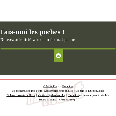
Fais-moi les poches !
Nouveautés littérature en format poche
Créer un blog
sur
Hautetfort
Les derniers blogs mis à jour
|
Les dernières notes publiées
|
Les tags les plus populaires
Déclarer un contenu illicite
|
Mentions légales de ce blog
|
Hautetfort
est une marque déposée de la
société talkSpirit | Créez votre
blog
!