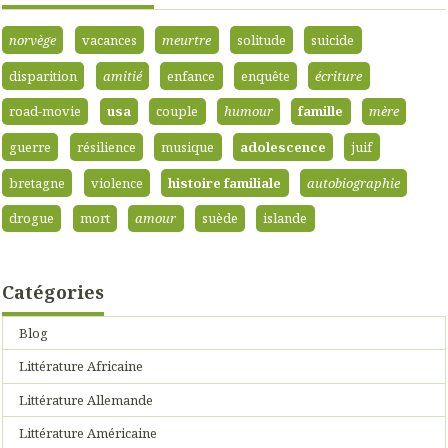
norvège
vacances
meurtre
solitude
suicide
disparition
amitié
enfance
enquête
écriture
road-movie
usa
couple
humour
famille
mère
guerre
résilience
musique
adolescence
juif
bretagne
violence
histoire familiale
autobiographie
drogue
mort
amour
suède
islande
Catégories
Blog
Littérature Africaine
Littérature Allemande
Littérature Américaine