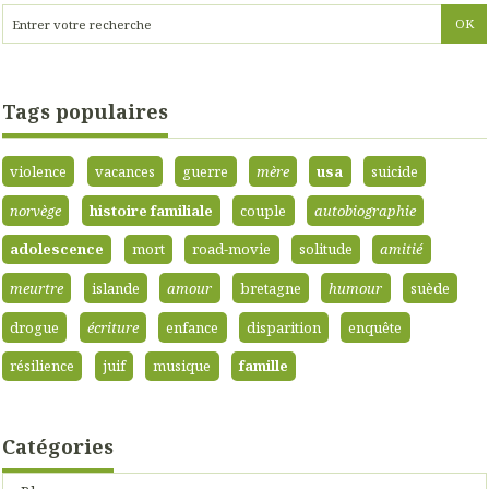
Tags populaires
violence
vacances
guerre
mère
usa
suicide
norvège
histoire familiale
couple
autobiographie
adolescence
mort
road-movie
solitude
amitié
meurtre
islande
amour
bretagne
humour
suède
drogue
écriture
enfance
disparition
enquête
résilience
juif
musique
famille
Catégories