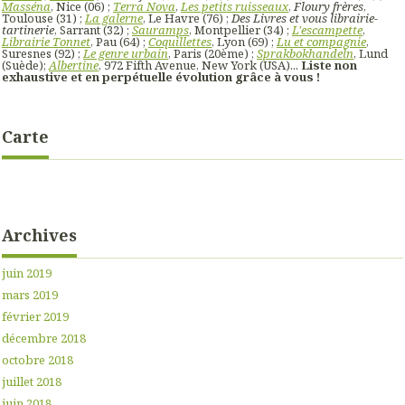
Masséna
, Nice (06) ;
Terra Nova
,
Les petits ruisseaux
,
Floury frères
,
Toulouse (31) ;
La galerne
, Le Havre (76) ;
Des Livres et vous librairie-
tartinerie
, Sarrant (32) ;
Sauramps
, Montpellier (34) ;
L'escampette
,
Librairie Tonnet
, Pau (64) ;
Coquillettes
, Lyon (69) ;
Lu et compagnie
,
Suresnes (92) ;
Le genre urbain
, Paris (20ème) ;
Sprakbokhandeln
, Lund
(Suède);
Albertine
, 972 Fifth Avenue, New York (USA)...
Liste non
exhaustive et en perpétuelle évolution grâce à vous !
Carte
Archives
juin 2019
mars 2019
février 2019
décembre 2018
octobre 2018
juillet 2018
juin 2018