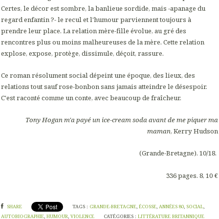
Certes, le décor est sombre, la banlieue sordide, mais -apanage du
regard enfantin ?- le recul et l'humour parviennent toujours à
prendre leur place. La relation mère-fille évolue, au gré des
rencontres plus ou moins malheureuses de la mère. Cette relation
explose, expose, protège, dissimule, déçoit, rassure.
Ce roman résolument social dépeint une époque, des lieux, des
relations tout sauf rose-bonbon sans jamais atteindre le désespoir.
C'est raconté comme un conte, avec beaucoup de fraîcheur.
Tony Hogan m'a payé un ice-cream soda avant de me piquer ma
maman
, Kerry Hudson
(Grande-Bretagne). 10/18.
336 pages. 8, 10 €
SHARE
TAGS :
GRANDE-BRETAGNE
,
ÉCOSSE
,
ANNÉES 80
,
SOCIAL
,
AUTOBIOGRAPHIE
,
HUMOUR
,
VIOLENCE
CATÉGORIES :
LITTÉRATURE BRITANNIQUE